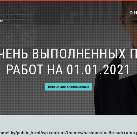
О 
сы
ЕЧЕНЬ ВЫПОЛНЕННЫХ 
РАБОТ НА 01.01.2021
Версия для слабовидящих
gomel.by/public_html/wp-content/themes/hashone/inc/breadcrumb